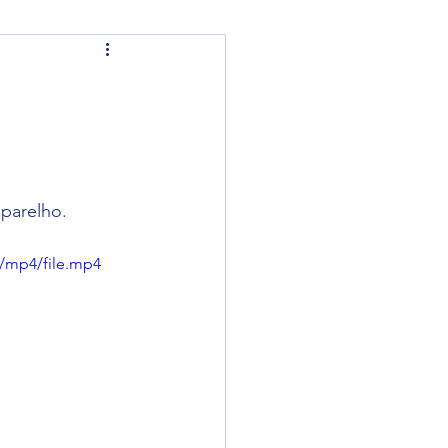
ão Joinville
aparelho.
/mp4/file.mp4