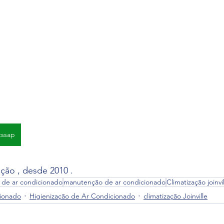
tssap
ação , desde 2010 .
o de ar condicionado
manutenção de ar condicionado
Climatização joinvi
ionado
Higienização de Ar Condicionado
climatização Joinville