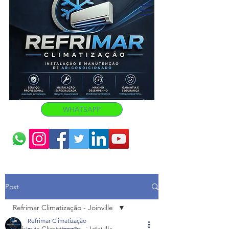
WHATSAPP
Post
Refrimar Climatização - Joinville
Refrimar Climatização